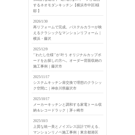
するネオモダンキッチン【横浜市中区I様
邸 】
2026/1/30
再リフォームで完成。パステルカラーが映
えるクラシックなマンションリフォーム｜
横浜・藤沢
2025/12/9
‘’わたし仕様‘’が 叶う オリジナルカップボ
ードをお探しの方へ。オーダー背面収納の
施工事例｜藤沢市
2025/11/17
システムキッチン扉交換で理想のクラシッ
ク空間に｜神奈川県藤沢市
2025/10/17
メーカーキッチンと調和する家電トール収
納＆レコードラック｜茅ヶ崎市
2025/10/3
上質な統一美とノイズレス設計で叶える、
マンションリノベ施工事例｜東京都港区