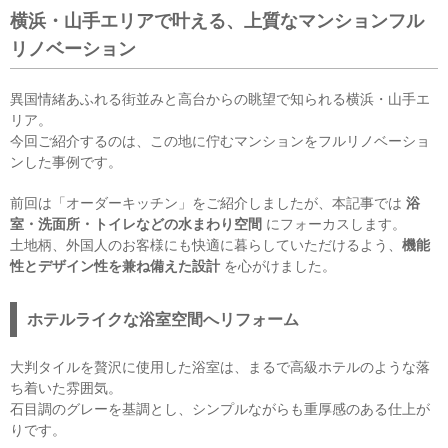
横浜・山手エリアで叶える、上質なマンションフル
リノベーション
異国情緒あふれる街並みと高台からの眺望で知られる横浜・山手エ
リア。
今回ご紹介するのは、この地に佇むマンションをフルリノベーショ
ンした事例です。
前回は「オーダーキッチン」をご紹介しましたが、本記事では
浴
室・洗面所・トイレなどの水まわり空間
にフォーカスします。
土地柄、外国人のお客様にも快適に暮らしていただけるよう、
機能
性とデザイン性を兼ね備えた設計
を心がけました。
ホテルライクな浴室空間へリフォーム
大判タイルを贅沢に使用した浴室は、まるで高級ホテルのような落
ち着いた雰囲気。
石目調のグレーを基調とし、シンプルながらも重厚感のある仕上が
りです。