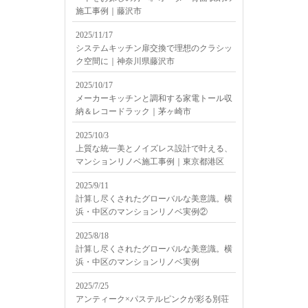
施工事例｜藤沢市
2025/11/17
システムキッチン扉交換で理想のクラシッ
ク空間に｜神奈川県藤沢市
2025/10/17
メーカーキッチンと調和する家電トール収
納＆レコードラック｜茅ヶ崎市
2025/10/3
上質な統一美とノイズレス設計で叶える、
マンションリノベ施工事例｜東京都港区
2025/9/11
計算し尽くされたグローバルな美意識。横
浜・中区のマンションリノベ実例②
2025/8/18
計算し尽くされたグローバルな美意識。横
浜・中区のマンションリノベ実例
2025/7/25
アンティーク×パステルピンクが彩る別荘