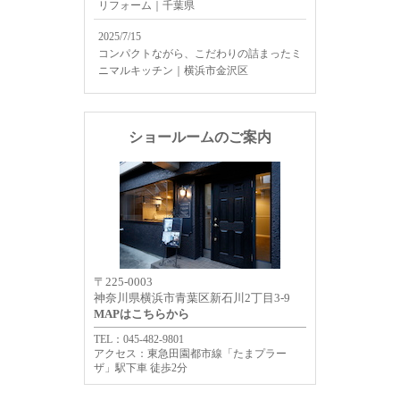
リフォーム｜千葉県
2025/7/15
コンパクトながら、こだわりの詰まったミ
ニマルキッチン｜横浜市金沢区
ショールームのご案内
〒225-0003
神奈川県横浜市青葉区新石川2丁目3-9
MAPはこちらから
TEL：045-482-9801
アクセス：東急田園都市線「たまプラー
ザ」駅下車 徒歩2分