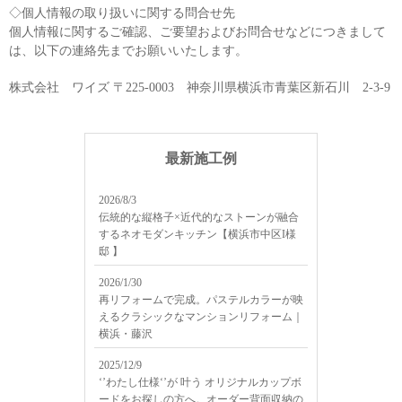
◇個人情報の取り扱いに関する問合せ先
個人情報に関するご確認、ご要望およびお問合せなどにつきまして
は、以下の連絡先までお願いいたします。
株式会社 ワイズ 〒225-0003 神奈川県横浜市青葉区新石川 2-3-9
最新施工例
2026/8/3
伝統的な縦格子×近代的なストーンが融合
するネオモダンキッチン【横浜市中区I様
邸 】
2026/1/30
再リフォームで完成。パステルカラーが映
えるクラシックなマンションリフォーム｜
横浜・藤沢
2025/12/9
‘’わたし仕様‘’が 叶う オリジナルカップボ
ードをお探しの方へ。オーダー背面収納の