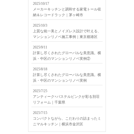
2025/10/17
メーカーキッチンと調和する家電トール収
納＆レコードラック｜茅ヶ崎市
2025/10/3
上質な統一美とノイズレス設計で叶える、
マンションリノベ施工事例｜東京都港区
2025/9/11
計算し尽くされたグローバルな美意識。横
浜・中区のマンションリノベ実例②
2025/8/18
計算し尽くされたグローバルな美意識。横
浜・中区のマンションリノベ実例
2025/7/25
アンティーク×パステルピンクが彩る別荘
リフォーム｜千葉県
2025/7/15
コンパクトながら、こだわりの詰まったミ
ニマルキッチン｜横浜市金沢区