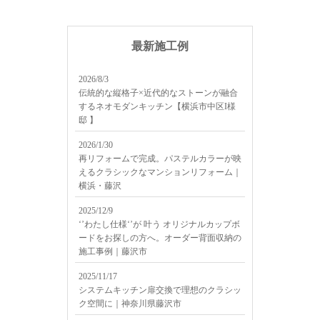
最新施工例
2026/8/3
伝統的な縦格子×近代的なストーンが融合
するネオモダンキッチン【横浜市中区I様
邸 】
2026/1/30
再リフォームで完成。パステルカラーが映
えるクラシックなマンションリフォーム｜
横浜・藤沢
2025/12/9
‘’わたし仕様‘’が 叶う オリジナルカップボ
ードをお探しの方へ。オーダー背面収納の
施工事例｜藤沢市
2025/11/17
システムキッチン扉交換で理想のクラシッ
ク空間に｜神奈川県藤沢市