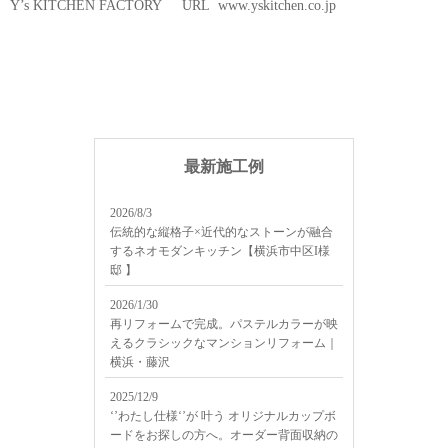
Y’s KITCHEN FACTORY URL www.yskitchen.co.jp
最新施工例
2026/8/3
伝統的な縦格子×近代的なストーンが融合
するネオモダンキッチン【横浜市中区I様
邸 】
2026/1/30
再リフォームで完成。パステルカラーが映
えるクラシックなマンションリフォーム｜
横浜・藤沢
2025/12/9
‘’わたし仕様‘’が 叶う オリジナルカップボ
ードをお探しの方へ。オーダー背面収納の