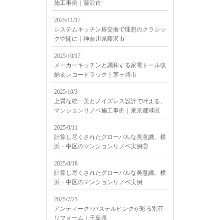
施工事例｜藤沢市
2025/11/17
システムキッチン扉交換で理想のクラシッ
ク空間に｜神奈川県藤沢市
2025/10/17
メーカーキッチンと調和する家電トール収
納＆レコードラック｜茅ヶ崎市
2025/10/3
上質な統一美とノイズレス設計で叶える、
マンションリノベ施工事例｜東京都港区
2025/9/11
計算し尽くされたグローバルな美意識。横
浜・中区のマンションリノベ実例②
2025/8/18
計算し尽くされたグローバルな美意識。横
浜・中区のマンションリノベ実例
2025/7/25
アンティーク×パステルピンクが彩る別荘
リフォーム｜千葉県