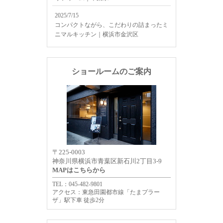
2025/7/15
コンパクトながら、こだわりの詰まったミ
ニマルキッチン｜横浜市金沢区
ショールームのご案内
〒225-0003
神奈川県横浜市青葉区新石川2丁目3-9
MAPはこちらから
TEL：045-482-9801
アクセス：東急田園都市線「たまプラー
ザ」駅下車 徒歩2分