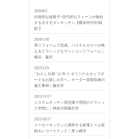
2026/8/3
伝統的な縦格子×近代的なストーンが融合
するネオモダンキッチン【横浜市中区I様
邸 】
2026/1/30
再リフォームで完成。パステルカラーが映
えるクラシックなマンションリフォーム｜
横浜・藤沢
2025/12/9
‘’わたし仕様‘’が 叶う オリジナルカップボ
ードをお探しの方へ。オーダー背面収納の
施工事例｜藤沢市
2025/11/17
システムキッチン扉交換で理想のクラシッ
ク空間に｜神奈川県藤沢市
2025/10/17
メーカーキッチンと調和する家電トール収
納＆レコードラック｜茅ヶ崎市