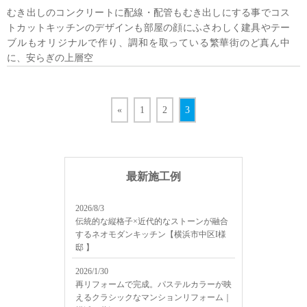
むき出しのコンクリートに配線・配管もむき出しにする事でコス
トカットキッチンのデザインも部屋の顔にふさわしく建具やテー
ブルもオリジナルで作り、調和を取っている繁華街のど真ん中
に、安らぎの上層空
«
1
2
3
最新施工例
2026/8/3
伝統的な縦格子×近代的なストーンが融合
するネオモダンキッチン【横浜市中区I様
邸 】
2026/1/30
再リフォームで完成。パステルカラーが映
えるクラシックなマンションリフォーム｜