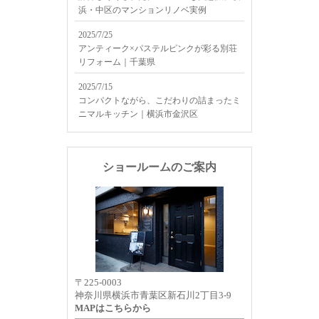
浜・中区のマンションリノベ実例
2025/7/25
アンティーク×パステルピンクが彩る別荘
リフォーム｜千葉県
2025/7/15
コンパクトながら、こだわりの詰まったミ
ニマルキッチン｜横浜市金沢区
ショールームのご案内
〒225-0003
神奈川県横浜市青葉区新石川2丁目3-9
MAPはこちらから