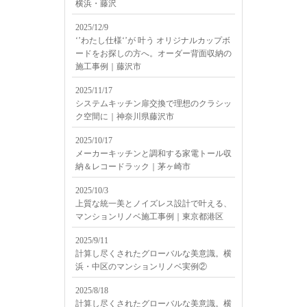
横浜・藤沢
2025/12/9
‘’わたし仕様‘’が 叶う オリジナルカップボ
ードをお探しの方へ。オーダー背面収納の
施工事例｜藤沢市
2025/11/17
システムキッチン扉交換で理想のクラシッ
ク空間に｜神奈川県藤沢市
2025/10/17
メーカーキッチンと調和する家電トール収
納＆レコードラック｜茅ヶ崎市
2025/10/3
上質な統一美とノイズレス設計で叶える、
マンションリノベ施工事例｜東京都港区
2025/9/11
計算し尽くされたグローバルな美意識。横
浜・中区のマンションリノベ実例②
2025/8/18
計算し尽くされたグローバルな美意識。横